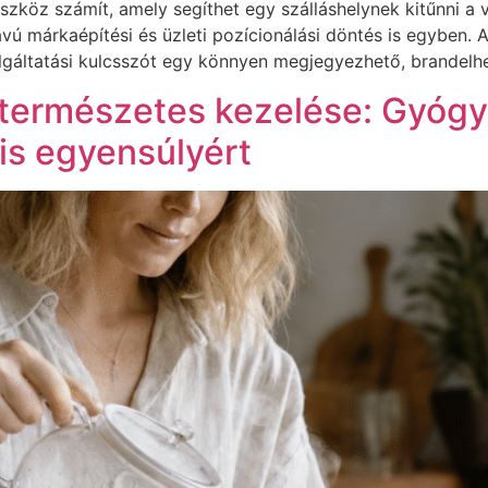
eszköz számít, amely segíthet egy szálláshelynek kitűnni a
ávú márkaépítési és üzleti pozícionálási döntés is egyben
olgáltatási kulcsszót egy könnyen megjegyezhető, brandelh
természetes kezelése: Gyógy
is egyensúlyért