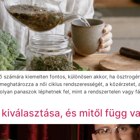
számára kiemelten fontos, különösen akkor, ha ösztrogén
meghatározza a női ciklus rendszerességét, a közérzetet
 olyan panaszok léphetnek fel, mint a rendszertelen vagy 
kiválasztása, és mitől függ v