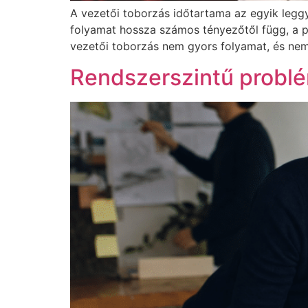
A vezetői toborzás időtartama az egyik legg
folyamat hossza számos tényezőtől függ, a 
vezetői toborzás nem gyors folyamat, és nem i
Rendszerszintű problé