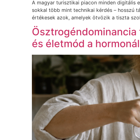
A magyar turisztikai piacon minden digitális 
sokkal több mint technikai kérdés – hosszú t
értékesek azok, amelyek ötvözik a tiszta sz
Ösztrogéndominancia 
és életmód a hormonál