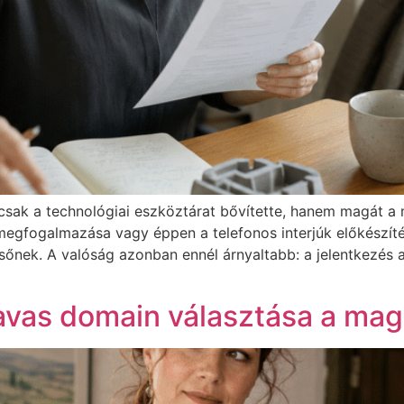
sak a technológiai eszköztárat bővítette, hanem magát a m
 megfogalmazása vagy éppen a telefonos interjúk előkészít
resőnek. A valóság azonban ennél árnyaltabb: a jelentkezés
avas domain választása a magy