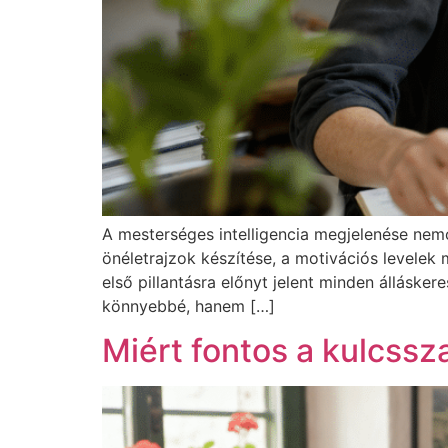
A mesterséges intelligencia megjelenése nemc
önéletrajzok készítése, a motivációs levelek
első pillantásra előnyt jelent minden álláske
könnyebbé, hanem […]
Miért fontos a kulcssz