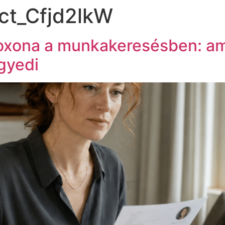
ct_Cfjd2lkW
oxona a munkakeresésben: am
gyedi