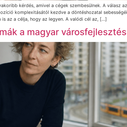
yakoribb kérdés, amivel a cégek szembesülnek. A válasz a
pozíció komplexitásától kezdve a döntéshozatal sebességé
s az a célja, hogy az legyen. A valódi cél az, […]
mák a magyar városfejlesztés