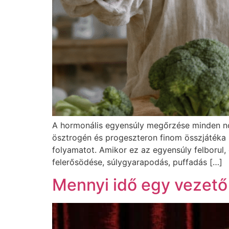
A hormonális egyensúly megőrzése minden nő 
ösztrogén és progeszteron finom összjátéka 
folyamatot. Amikor ez az egyensúly felborul,
felerősödése, súlygyarapodás, puffadás […]
Mennyi idő egy vezető 