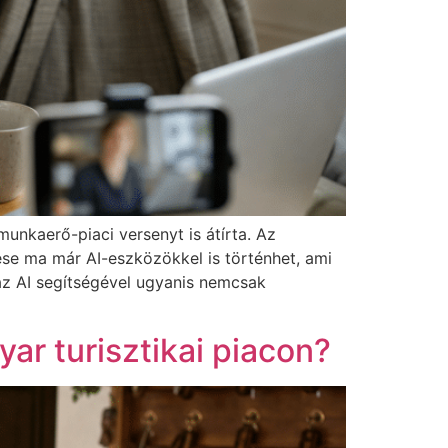
unkaerő-piaci versenyt is átírta. Az
ése ma már AI-eszközökkel is történhet, ami
 az AI segítségével ugyanis nemcsak
ar turisztikai piacon?