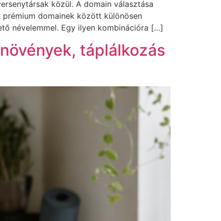
 versenytársak közül. A domain választása
. A prémium domainek között különösen
ető névelemmel. Egy ilyen kombinációra […]
növények, táplálkozás