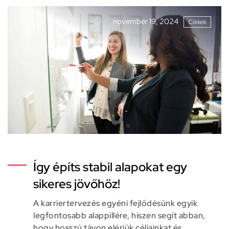
november 19, 2024
Cikkek
Így építs stabil alapokat egy
sikeres jövőhöz!
A karriertervezés egyéni fejlődésünk egyik
legfontosabb alappillére, hiszen segít abban,
hogy hosszú távon elérjük céljainkat és