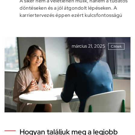
A siker nem a véletlenen múlik, hanem a tudatos
döntéseken és a jól átgondolt lépéseken. A
karriertervezés éppen ezért kulcsfontosságú
március 21, 2025
Cikkek
Hogyan találjuk meg a legjobb