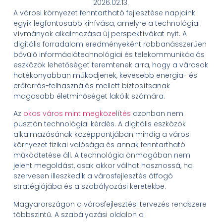
2026.02.13.
A városi környezet fenntartható fejlesztése napjaink
egyik legfontosabb kihívása, amelyre a technológiai
vívmányok alkalmazása új perspektívákat nyit. A
digitális forradalom eredményeként robbanásszerűen
bővülő információtechnológiai és telekommunikációs
eszközök lehetőséget teremtenek arra, hogy a városok
hatékonyabban működjenek, kevesebb energia- és
erőforrás-felhasználás mellett biztosítsanak
magasabb életminőséget lakóik számára.
Az
okos város mint megközelítés
azonban nem
pusztán technológiai kérdés. A digitális eszközök
alkalmazásának középpontjában mindig a városi
környezet fizikai valósága és annak fenntartható
működtetése áll. A technológia önmagában nem
jelent megoldást, csak akkor válhat hasznossá, ha
szervesen illeszkedik a városfejlesztés átfogó
stratégiájába és a szabályozási keretekbe.
Magyarországon a városfejlesztési tervezés rendszere
többszintű. A szabályozási oldalon a