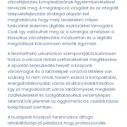
városfejlesztés komplexitásának figyelembevételével
tervezzék meg. A megalapozó vizsgálat és az integrált
településfejlesztési stratégia alapján kell
meghatározni, hogy mely területeken, milyen
funkciókat érdemes digitális eszközökkel támogatni.
Csak így valósulhat meg az a szinergia, amelyben a
klasszikus városfejlesztési módszertan és a digitális
megoldások kölcsönösen erősítik egymást.
A fenntartható urbanizáció szempontjából különösen
fontos a városok térbeli szétterülésének megfékezése.
A spontán terjeszkedés helyett a központi
városmagok és a lakótelepek vonzóvá tételére van
szükség. Ez nem öncél, hanem eszköz a kompaktabb,
energiahatékonyabb városi struktúra kialakításához.
Egy jól megvalósított városi lakókörnyezet, megfelelő
zöldfelületekkel és szolgáltatásokkal, versenyképes
alternatívát jelenthet az agglomerációs családi házas
beépítéssel szemben.
A budapesti Középső-Ferencváros átfogó
rehabilitációja jól példázza, hogy professzionális