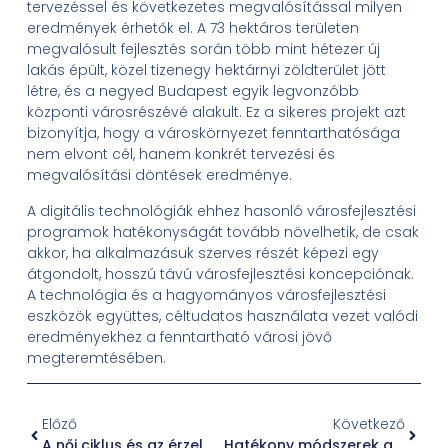
tervezéssel és következetes megvalósítással milyen
eredmények érhetők el. A 73 hektáros területen
megvalósult fejlesztés során több mint hétezer új
lakás épült, közel tizenegy hektárnyi zöldterület jött
létre, és a negyed Budapest egyik legvonzóbb
központi városrészévé alakult. Ez a sikeres projekt azt
bizonyítja, hogy a városkörnyezet fenntarthatósága
nem elvont cél, hanem konkrét tervezési és
megvalósítási döntések eredménye.
A digitális technológiák ehhez hasonló városfejlesztési
programok hatékonyságát tovább növelhetik, de csak
akkor, ha alkalmazásuk szerves részét képezi egy
átgondolt, hosszú távú városfejlesztési koncepciónak.
A technológia és a hagyományos városfejlesztési
eszközök együttes, céltudatos használata vezet valódi
eredményekhez a fenntartható városi jövő
megteremtésében.
Előző
Következő
A női ciklus és az érzelmi viharok – természetes támogatás a hormonális egyensúlyért
Hatékony módszerek a mindennapi feszültség csökkentésére és a kiegyensúlyozott élet megteremtésére