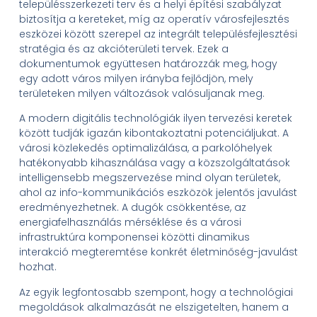
településszerkezeti terv és a helyi építési szabályzat
biztosítja a kereteket, míg az operatív városfejlesztés
eszközei között szerepel az integrált településfejlesztési
stratégia és az akcióterületi tervek. Ezek a
dokumentumok együttesen határozzák meg, hogy
egy adott város milyen irányba fejlődjön, mely
területeken milyen változások valósuljanak meg.
A modern digitális technológiák ilyen tervezési keretek
között tudják igazán kibontakoztatni potenciáljukat. A
városi közlekedés optimalizálása, a parkolóhelyek
hatékonyabb kihasználása vagy a közszolgáltatások
intelligensebb megszervezése mind olyan területek,
ahol az info-kommunikációs eszközök jelentős javulást
eredményezhetnek. A dugók csökkentése, az
energiafelhasználás mérséklése és a városi
infrastruktúra komponensei közötti dinamikus
interakció megteremtése konkrét életminőség-javulást
hozhat.
Az egyik legfontosabb szempont, hogy a technológiai
megoldások alkalmazását ne elszigetelten, hanem a