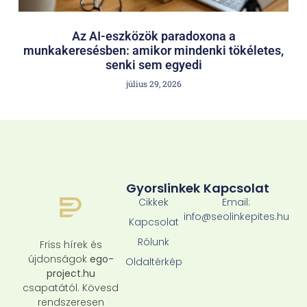
Az AI-eszközök paradoxona a
munkakeresésben: amikor mindenki tökéletes,
senki sem egyedi
július 29, 2026
Gyorslinkek
Kapcsolat
Cikkek
Email:
info@seolinkepites.hu
Kapcsolat
Rólunk
Friss hírek és
újdonságok
ego-
Oldaltérkép
project.hu
csapatától. Kövesd
rendszeresen