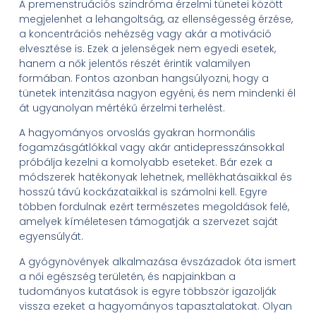
A premenstruációs szindróma érzelmi tünetei között
megjelenhet a lehangoltság, az ellenségesség érzése,
a koncentrációs nehézség vagy akár a motiváció
elvesztése is. Ezek a jelenségek nem egyedi esetek,
hanem a nők jelentős részét érintik valamilyen
formában. Fontos azonban hangsúlyozni, hogy a
tünetek intenzitása nagyon egyéni, és nem mindenki él
át ugyanolyan mértékű érzelmi terhelést.
A hagyományos orvoslás gyakran hormonális
fogamzásgátlókkal vagy akár antidepresszánsokkal
próbálja kezelni a komolyabb eseteket. Bár ezek a
módszerek hatékonyak lehetnek, mellékhatásaikkal és
hosszú távú kockázataikkal is számolni kell. Egyre
többen fordulnak ezért természetes megoldások felé,
amelyek kíméletesen támogatják a szervezet saját
egyensúlyát.
A gyógynövények alkalmazása évszázadok óta ismert
a női egészség területén, és napjainkban a
tudományos kutatások is egyre többször igazolják
vissza ezeket a hagyományos tapasztalatokat. Olyan