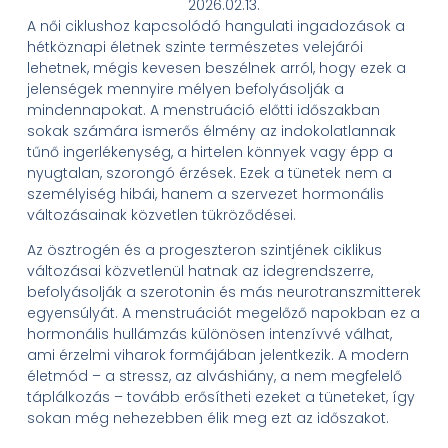
2026.02.13.
A női ciklushoz kapcsolódó hangulati ingadozások a
hétköznapi életnek szinte természetes velejárói
lehetnek, mégis kevesen beszélnek arról, hogy ezek a
jelenségek mennyire mélyen befolyásolják a
mindennapokat. A menstruáció előtti időszakban
sokak számára ismerős élmény az indokolatlannak
tűnő ingerlékenység, a hirtelen könnyek vagy épp a
nyugtalan, szorongó érzések. Ezek a tünetek nem a
személyiség hibái, hanem a szervezet hormonális
változásainak közvetlen tükröződései.
Az ösztrogén és a progeszteron szintjének ciklikus
változásai közvetlenül hatnak az idegrendszerre,
befolyásolják a szerotonin és más neurotranszmitterek
egyensúlyát. A menstruációt megelőző napokban ez a
hormonális hullámzás különösen intenzívvé válhat,
ami érzelmi viharok formájában jelentkezik. A modern
életmód – a stressz, az alváshiány, a nem megfelelő
táplálkozás – tovább erősítheti ezeket a tüneteket, így
sokan még nehezebben élik meg ezt az időszakot.