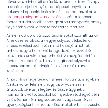
növények, mint a réti palástfű, az orvosi citromfű vagy
a barátcserje, bizonyítottan képesek enyhíteni a
ciklushoz kapcsolódó érzelmi és testi panaszokat. A
női hangulatingadozás kezelése
során különösen
fontos a tudatos, ciklushoz igazított támogatás, amely
figyelembe veszi a test természetes ritmusát.
Az életmód apró változtatásai is sokat számíthatnak.
A rendszeres alvás, a kiegyensúlyozott étkezés, a
stresszkezelési technikák mind hozzájárulhatnak
ahhoz, hogy a hormonális ingadozások kevésbé
okozzanak érzelmi megterhelést. A mozgás szintén
fontos szerepet játszik, mivel segít szabályozni a
stresszhormonok szintjét és javítja az általános
közérzetet.
A női ciklus megértése önismereti folyamat is egyben.
Amikor valaki felismeri, hogy bizonyos érzelmi
állapotok ciklikus jellegűek és összefüggnek a
hormonális változásokkal, könnyebben tud együtt élni
velük, és nem éli meg kudarcként vagy személyes
gyengeségként ezeket az időszakokat. A test jelzéseire