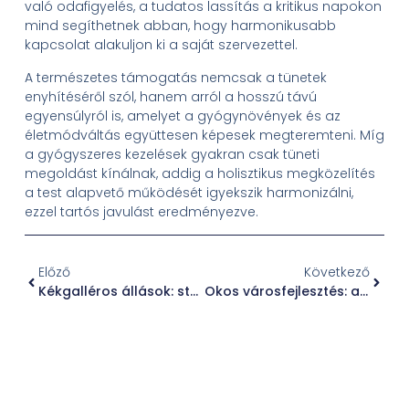
való odafigyelés, a tudatos lassítás a kritikus napokon
mind segíthetnek abban, hogy harmonikusabb
kapcsolat alakuljon ki a saját szervezettel.
A természetes támogatás nemcsak a tünetek
enyhítéséről szól, hanem arról a hosszú távú
egyensúlyról is, amelyet a gyógynövények és az
életmódváltás együttesen képesek megteremteni. Míg
a gyógyszeres kezelések gyakran csak tüneti
megoldást kínálnak, addig a holisztikus megközelítés
a test alapvető működését igyekszik harmonizálni,
ezzel tartós javulást eredményezve.
Előző
Következő
Kékgalléros állások: stabil karrier a gyakorlati munkát igénylő szektorban
Okos városfejlesztés: a digitális technológia és a fenntartható urbanizáció összhangja