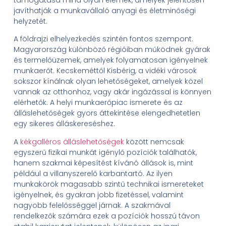
javíthatják a munkavállaló anyagi és életminőségi
helyzetét.
A földrajzi elhelyezkedés szintén fontos szempont.
Magyarország különböző régióiban működnek gyárak
és termelőüzemek, amelyek folyamatosan igényelnek
munkaerőt. Kecskeméttől Kisbérig, a vidéki városok
sokszor kínálnak olyan lehetőségeket, amelyek közel
vannak az otthonhoz, vagy akár ingázással is könnyen
elérhetők. A helyi munkaerőpiac ismerete és az
álláslehetőségek gyors áttekintése elengedhetetlen
egy sikeres álláskereséshez.
A
kékgalléros álláslehetőségek
között nemcsak
egyszerű fizikai munkát igénylő pozíciók találhatók,
hanem szakmai képesítést kívánó állások is, mint
például a villanyszerelő karbantartó. Az ilyen
munkakörök magasabb szintű technikai ismereteket
igényelnek, és gyakran jobb fizetéssel, valamint
nagyobb felelősséggel járnak. A szakmával
rendelkezők számára ezek a pozíciók hosszú távon