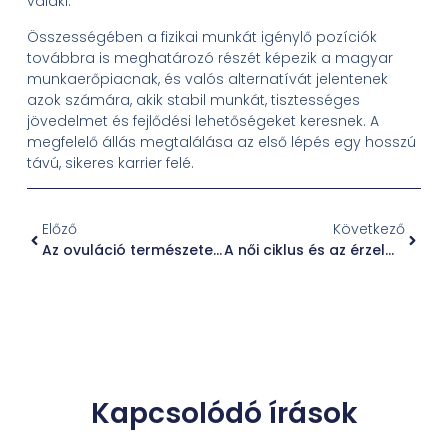
valaki.
Összességében a fizikai munkát igénylő pozíciók
továbbra is meghatározó részét képezik a magyar
munkaerőpiacnak, és valós alternatívát jelentenek
azok számára, akik stabil munkát, tisztességes
jövedelmet és fejlődési lehetőségeket keresnek. A
megfelelő állás megtalálása az első lépés egy hosszú
távú, sikeres karrier felé.
Előző
Következő
Az ovuláció természetes támogatása: Gyógynövények és életmód a női hormonegyensúly szolgálatában
A női ciklus és az érzelmi viharok – természetes támogatás a hormonális egyensúlyért
Kapcsolódó írások