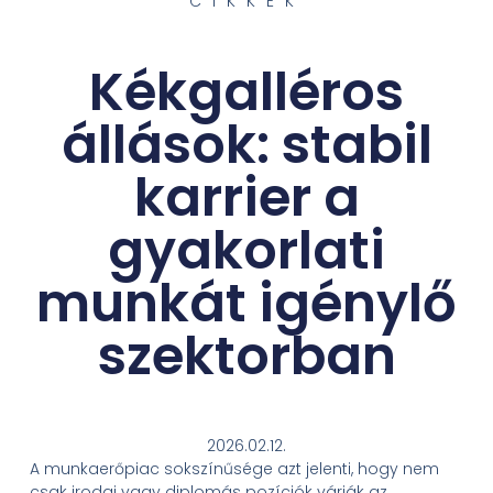
CIKKEK
Kékgalléros
állások: stabil
karrier a
gyakorlati
munkát igénylő
szektorban
2026.02.12.
A munkaerőpiac sokszínűsége azt jelenti, hogy nem
csak irodai vagy diplomás pozíciók várják az