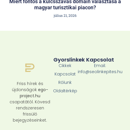
Miért fontos a kulcsszavas domain választása a
magyar turisztikai piacon?
július 21, 2026
Gyorslinkek
Kapcsolat
Cikkek
Email:
info@seolinkepites.hu
Kapcsolat
Rólunk
Friss hírek és
újdonságok
ego-
Oldaltérkép
project.hu
csapatától. Kövesd
rendszeresen
frissülő
bejegyzéseinket.