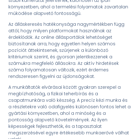
stabil karrierutat jelentenek, különösen az ipari
környezetben, ahol a termelési folyamatok zavartalan
működése alapvető fontosságú.
Az álláskeresés hatékonysága nagymértékben függ
attól, hogy milyen platformokat használnak az
érdeklődők. Az online állásportálok lehetőséget
biztosítanak arra, hogy egyetlen helyen számos
pozíciót áttekintsenek, szűrjenek a különböző
kritériumok szerint, és gyorsan jelentkezzenek a
számukra megfelelő állásokra. Az aktív hirdetések
száma folyamatosan változik, ezért érdemes
rendszeresen figyelni az újdonságokat.
A munkáltatók elvárásai között gyakran szerepel a
megbízhatóság, a fizikai teherbírás és a
csapatmunkára való készség. A precíz kézi munka és
a részletekre való odafigyelés különösen fontos lehet a
gyártási környezetben, ahol a minőség és a
pontosság alapvető követelmények. Az ilyen
képességek fejleszthetők, és a tapasztalat
megszerzésével egyre értékesebb munkaerővé válhat