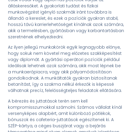
álláskeresőket. A gyakorlati tudást és fizikai
munkavégzést igénylő szakmák iránt továbbra is
állandó a kereslet, és ezek a pozíciók gyakran stabil,
hosszú távú karrierlehetőséget kínálnak azok számára,
akik a termelésben, gyártásban vagy karbantartásban
szeretnének elhelyezkedni.
Az ilyen jellegű munkakörök egyik legnagyobb előnye,
hogy sokuk nem követel meg előzetes szakképesítést
vagy diplomát. A gyártási operátori pozíciók például
ideálisak lehetnek azok számára, akik most lépnek be
a munkaerőpiacra, vagy akik pályamódosításon
gondolkodnak. A munkáltatók gyakran biztosítanak
betanítást, így a szakma nélkül érkezők is képessé
válhatnak precíz, felelősségteljes feladatok ellátására.
A bérezés és juttatások terén sem kell
kompromisszumokkal számolni. Számos vállalat kínál
versenyképes alapbért, amit különböző pótlékok,
bónuszok és cafeteria-juttatások egészítenek ki. A
SZÉP-kártya, a céges buszjárat vagy a bejárás
támogatása mind olyan elemek, amelyek jelentősen