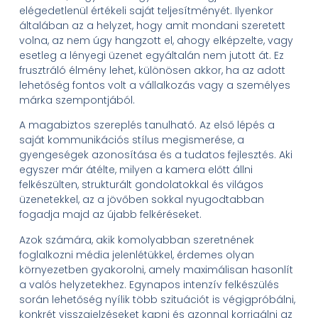
elégedetlenül értékeli saját teljesítményét. Ilyenkor
általában az a helyzet, hogy amit mondani szeretett
volna, az nem úgy hangzott el, ahogy elképzelte, vagy
esetleg a lényegi üzenet egyáltalán nem jutott át. Ez
frusztráló élmény lehet, különösen akkor, ha az adott
lehetőség fontos volt a vállalkozás vagy a személyes
márka szempontjából.
A magabiztos szereplés tanulható. Az első lépés a
saját kommunikációs stílus megismerése, a
gyengeségek azonosítása és a tudatos fejlesztés. Aki
egyszer már átélte, milyen a kamera előtt állni
felkészülten, strukturált gondolatokkal és világos
üzenetekkel, az a jövőben sokkal nyugodtabban
fogadja majd az újabb felkéréseket.
Azok számára, akik komolyabban szeretnének
foglalkozni média jelenlétükkel, érdemes olyan
környezetben gyakorolni, amely maximálisan hasonlít
a valós helyzetekhez. Egynapos intenzív felkészülés
során lehetőség nyílik több szituációt is végigpróbálni,
konkrét visszajelzéseket kapni és azonnal korrigálni az