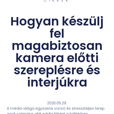
CIKKEK
Hogyan készülj
fel
magabiztosan
kamera előtti
szereplésre és
interjúkra
2026.05.29.
A média világa egyszerre vonzó és stresszteljes terep
azok számára, akik eddig főként a háttérben