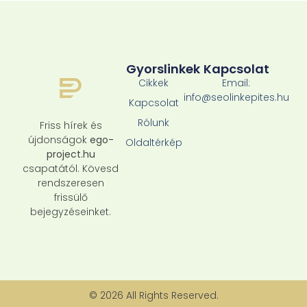
Gyorslinkek
Kapcsolat
Cikkek
Email:
info@seolinkepites.hu
Kapcsolat
Rólunk
Friss hírek és
újdonságok
ego-
Oldaltérkép
project.hu
csapatától. Kövesd
rendszeresen
frissülő
bejegyzéseinket.
© 2026 All Rights Reserved.