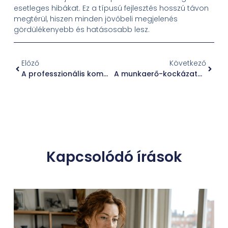
esetleges hibákat. Ez a típusú fejlesztés hosszú távon
megtérül, hiszen minden jövőbeli megjelenés
gördülékenyebb és hatásosabb lesz.
Előző
Következő
A professzionális kommunikáció fontossága a média előtt: hogyan nyilatkozzunk hatékonyan a nyilvánosság számára
A munkaerő-kockázatok kezelésének stratégiai jelentősége a gyártóiparban
Kapcsolódó írások