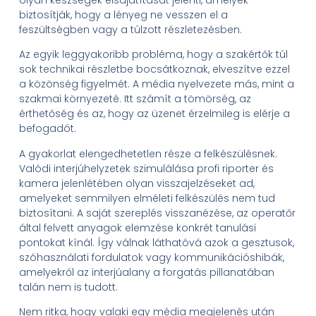
biztosítják, hogy a lényeg ne vesszen el a
feszültségben vagy a túlzott részletezésben.
Az egyik leggyakoribb probléma, hogy a szakértők túl
sok technikai részletbe bocsátkoznak, elveszítve ezzel
a közönség figyelmét. A média nyelvezete más, mint a
szakmai környezeté. Itt számít a tömörség, az
érthetőség és az, hogy az üzenet érzelmileg is elérje a
befogadót.
A gyakorlat elengedhetetlen része a felkészülésnek.
Valódi interjúhelyzetek szimulálása profi riporter és
kamera jelenlétében olyan visszajelzéseket ad,
amelyeket semmilyen elméleti felkészülés nem tud
biztosítani. A saját szereplés visszanézése, az operatőr
által felvett anyagok elemzése konkrét tanulási
pontokat kínál. Így válnak láthatóvá azok a gesztusok,
szóhasználati fordulatok vagy kommunikációshibák,
amelyekről az interjúalany a forgatás pillanatában
talán nem is tudott.
Nem ritka, hogy valaki egy média megjelenés után