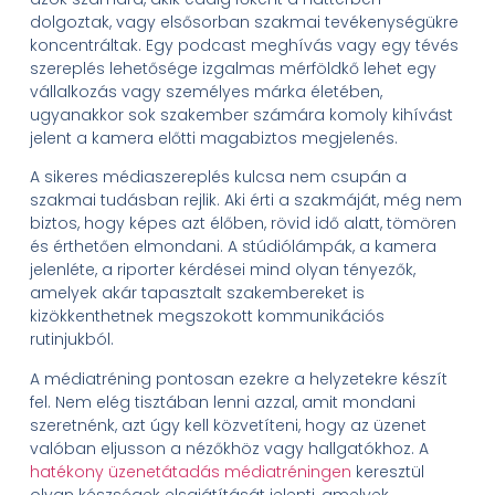
dolgoztak, vagy elsősorban szakmai tevékenységükre
koncentráltak. Egy podcast meghívás vagy egy tévés
szereplés lehetősége izgalmas mérföldkő lehet egy
vállalkozás vagy személyes márka életében,
ugyanakkor sok szakember számára komoly kihívást
jelent a kamera előtti magabiztos megjelenés.
A sikeres médiaszereplés kulcsa nem csupán a
szakmai tudásban rejlik. Aki érti a szakmáját, még nem
biztos, hogy képes azt élőben, rövid idő alatt, tömören
és érthetően elmondani. A stúdiólámpák, a kamera
jelenléte, a riporter kérdései mind olyan tényezők,
amelyek akár tapasztalt szakembereket is
kizökkenthetnek megszokott kommunikációs
rutinjukból.
A médiatréning pontosan ezekre a helyzetekre készít
fel. Nem elég tisztában lenni azzal, amit mondani
szeretnénk, azt úgy kell közvetíteni, hogy az üzenet
valóban eljusson a nézőkhöz vagy hallgatókhoz. A
hatékony üzenetátadás médiatréningen
keresztül
olyan készségek elsajátítását jelenti, amelyek