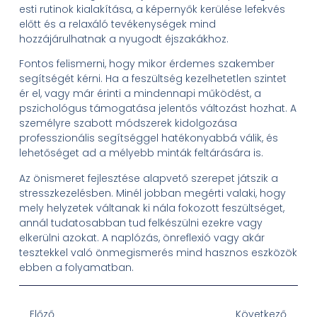
esti rutinok kialakítása, a képernyők kerülése lefekvés
előtt és a relaxáló tevékenységek mind
hozzájárulhatnak a nyugodt éjszakákhoz.
Fontos felismerni, hogy mikor érdemes szakember
segítségét kérni. Ha a feszültség kezelhetetlen szintet
ér el, vagy már érinti a mindennapi működést, a
pszichológus támogatása jelentős változást hozhat. A
személyre szabott módszerek kidolgozása
professzionális segítséggel hatékonyabbá válik, és
lehetőséget ad a mélyebb minták feltárására is.
Az önismeret fejlesztése alapvető szerepet játszik a
stresszkezelésben. Minél jobban megérti valaki, hogy
mely helyzetek váltanak ki nála fokozott feszültséget,
annál tudatosabban tud felkészülni ezekre vagy
elkerülni azokat. A naplózás, önreflexió vagy akár
tesztekkel való önmegismerés mind hasznos eszközök
ebben a folyamatban.
Előző
Következő