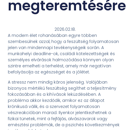
megteremtésére
2026.02.18.
A modern élet rohanásában egyre többen
szembesülnek azzal, hogy a feszültség folyamatosan
jelen van mindennapi tevékenységeik során. A
munkahelyi deadline-ok, családi kötelezettségek és
személyes elvárások halmozódása könnyen olyan
szintre emelheti a terhelést, amely már negatívan
befolyásolja az egészséget és a jólétet.
A stressz nem mindig káros jelenség. Valójában
bizonyos mértékű feszültség segíthet a teljesítmény
fokozásában és a kihívások leküzdésében. A
probléma akkor kezdődik, amikor ez az állapot
krónikusá válik, és a szervezet folyamatosan
vészreakcióban marad. Ilyenkor jelentkezhetnek a
fizikai tünetek, mint a fejfájás, alvászavarok vagy
emésztési problémák, de a pszichés következmények