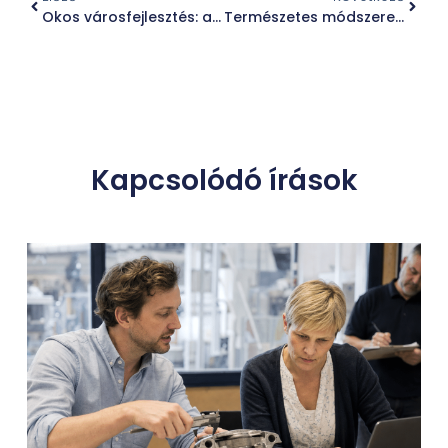
Okos városfejlesztés: a digitális technológia és a fenntartható urbanizáció összhangja
Természetes módszerek az erős menstruációs vérzés csillapítására
Kapcsolódó írások