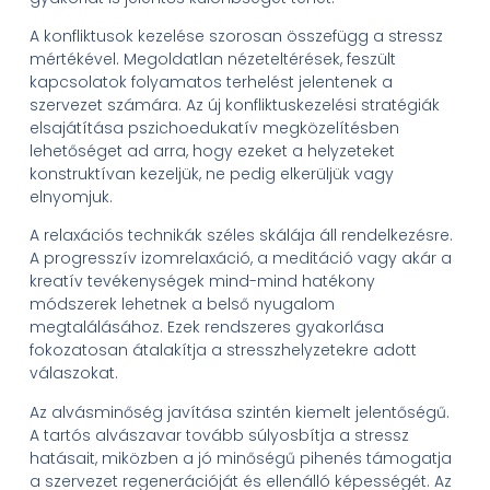
A konfliktusok kezelése szorosan összefügg a stressz
mértékével. Megoldatlan nézeteltérések, feszült
kapcsolatok folyamatos terhelést jelentenek a
szervezet számára. Az új konfliktuskezelési stratégiák
elsajátítása pszichoedukatív megközelítésben
lehetőséget ad arra, hogy ezeket a helyzeteket
konstruktívan kezeljük, ne pedig elkerüljük vagy
elnyomjuk.
A relaxációs technikák széles skálája áll rendelkezésre.
A progresszív izomrelaxáció, a meditáció vagy akár a
kreatív tevékenységek mind-mind hatékony
módszerek lehetnek a belső nyugalom
megtalálásához. Ezek rendszeres gyakorlása
fokozatosan átalakítja a stresszhelyzetekre adott
válaszokat.
Az alvásminőség javítása szintén kiemelt jelentőségű.
A tartós alvászavar tovább súlyosbítja a stressz
hatásait, miközben a jó minőségű pihenés támogatja
a szervezet regenerációját és ellenálló képességét. Az