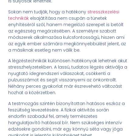
is súlyosak lehetnek.
Sokan nem tudják, hogy a hatékony
stresszkezelési
technikák
elsajátítása nem csupán a tünetek
enyhítéséről szól, hanem megelőző szerepet is betölt
az egészség megőrzésében. A személyre szabott
módszerek alkalmazása kulcsfontosságú, hiszen ami
az egyik ember számára megkönnyebbülést jelent, az
a másiknak esetleg nem válik be.
A légzéstechnikák különösen hatékonyak lehetnek akut
stresszhelyzetekben. A lassú, tudatos légzés aktiválja a
nyugtató idegrendszeri válaszokat, csökkenti a
pulzusszámot és segít visszanyerni az önkontrollt.
Néhány perces gyakorlat már észrevehető változást
hozhat a közérzetben.
A testmozgás szintén bizonyítottan hatásos eszköz a
feszültség levezetésére. A fizikai aktivitás során
endorfin szabadul fel, amely természetes
hangulatjavító hatással bír. Nem szükséges intenzív
edzésekre gondolni, már egy könnyű séta vagy jóga
gyakorlat is jelentős különbséget tehet.