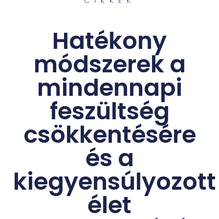
CIKKEK
Hatékony
módszerek a
mindennapi
feszültség
csökkentésére
és a
kiegyensúlyozott
élet