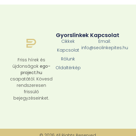
Gyorslinkek
Kapcsolat
Cikkek
Email:
info@seolinkepites.hu
Kapcsolat
Rólunk
Friss hírek és
újdonságok
ego-
Oldaltérkép
project.hu
csapatától. Kövesd
rendszeresen
frissülő
bejegyzéseinket.
© 2026 All Rights Reserved.