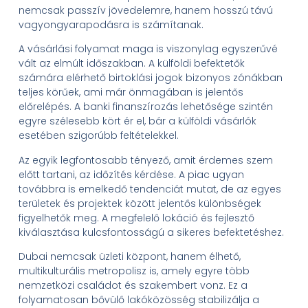
nemcsak passzív jövedelemre, hanem hosszú távú
vagyongyarapodásra is számítanak.
A vásárlási folyamat maga is viszonylag egyszerűvé
vált az elmúlt időszakban. A külföldi befektetők
számára elérhető birtoklási jogok bizonyos zónákban
teljes körűek, ami már önmagában is jelentős
előrelépés. A banki finanszírozás lehetősége szintén
egyre szélesebb kört ér el, bár a külföldi vásárlók
esetében szigorúbb feltételekkel.
Az egyik legfontosabb tényező, amit érdemes szem
előtt tartani, az időzítés kérdése. A piac ugyan
továbbra is emelkedő tendenciát mutat, de az egyes
területek és projektek között jelentős különbségek
figyelhetők meg. A megfelelő lokáció és fejlesztő
kiválasztása kulcsfontosságú a sikeres befektetéshez.
Dubai nemcsak üzleti központ, hanem élhető,
multikulturális metropolisz is, amely egyre több
nemzetközi családot és szakembert vonz. Ez a
folyamatosan bővülő lakóközösség stabilizálja a