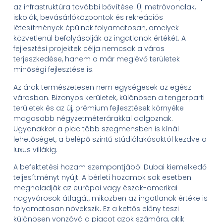
az infrastruktúra további bővítése. Új metróvonalak,
iskolák, bevásárlóközpontok és rekreációs
létesítmények épülnek folyamatosan, amelyek
közvetlenül befolyásolják az ingatlanok értékét. A
fejlesztési projektek célja nemcsak a város
terjeszkedése, hanem a már meglévő területek
minőségi fejlesztése is.
Az árak természetesen nem egységesek az egész
városban. Bizonyos kerületek, különösen a tengerparti
területek és az új, prémium fejlesztések környéke
magasabb négyzetméterárakkal dolgoznak.
Ugyanakkor a piac több szegmensben is kínál
lehetőséget, a belépő szintű stúdiólakásoktól kezdve a
luxus villákig.
A befektetési hozam szempontjából Dubai kiemelkedő
teljesítményt nyújt. A bérleti hozamok sok esetben
meghaladják az európai vagy észak-amerikai
nagyvárosok átlagát, miközben az ingatlanok értéke is
folyamatosan növekszik. Ez a kettős előny teszi
különösen vonzóvá a piacot azok számára, akik