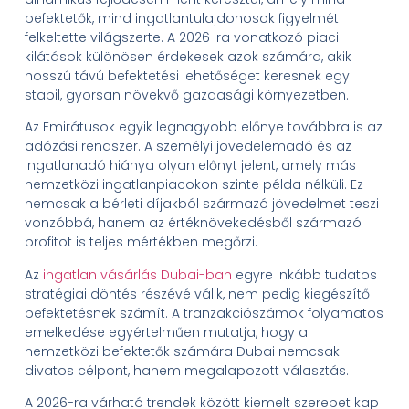
befektetők, mind ingatlantulajdonosok figyelmét
felkeltette világszerte. A 2026-ra vonatkozó piaci
kilátások különösen érdekesek azok számára, akik
hosszú távú befektetési lehetőséget keresnek egy
stabil, gyorsan növekvő gazdasági környezetben.
Az Emirátusok egyik legnagyobb előnye továbbra is az
adózási rendszer. A személyi jövedelemadó és az
ingatlanadó hiánya olyan előnyt jelent, amely más
nemzetközi ingatlanpiacokon szinte példa nélküli. Ez
nemcsak a bérleti díjakból származó jövedelmet teszi
vonzóbbá, hanem az értéknövekedésből származó
profitot is teljes mértékben megőrzi.
Az
ingatlan vásárlás Dubai-ban
egyre inkább tudatos
stratégiai döntés részévé válik, nem pedig kiegészítő
befektetésnek számít. A tranzakciószámok folyamatos
emelkedése egyértelműen mutatja, hogy a
nemzetközi befektetők számára Dubai nemcsak
divatos célpont, hanem megalapozott választás.
A 2026-ra várható trendek között kiemelt szerepet kap