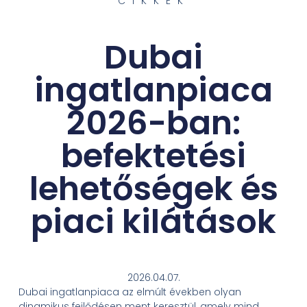
CIKKEK
Dubai
ingatlanpiaca
2026-ban:
befektetési
lehetőségek és
piaci kilátások
2026.04.07.
Dubai ingatlanpiaca az elmúlt években olyan
dinamikus fejlődésen ment keresztül, amely mind