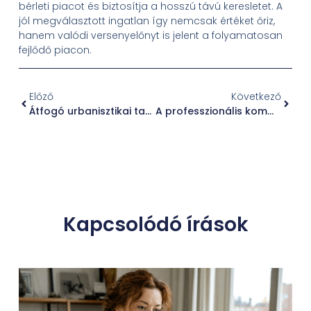
bérleti piacot és biztosítja a hosszú távú keresletet. A
jól megválasztott ingatlan így nemcsak értéket őriz,
hanem valódi versenyelőnyt is jelent a folyamatosan
fejlődő piacon.
Előző
Következő
Átfogó urbanisztikai tanulmányterv a határmenti térség kiegyensúlyozott fejlesztéséért
A professzionális kommunikáció fontossága a média előtt: hogyan nyilatkozzunk hatékonyan a nyilvánosság számára
Kapcsolódó írások