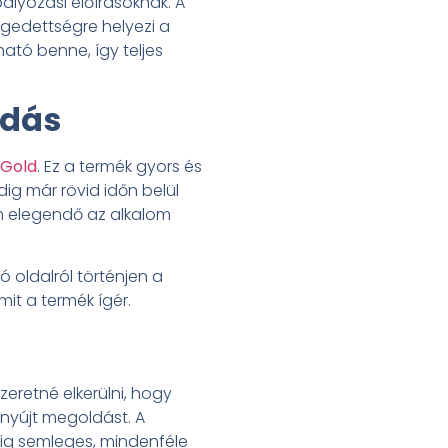
ályozási előírásoknak. A
égedettségre helyezi a
tó benne, így teljes
ldás
Gold
. Ez a termék gyors és
g már rövid időn belül
m elegendő az alkalom
 oldalról történjen a
mit a termék ígér.
eretné elkerülni, hogy
 nyújt megoldást. A
dig semleges, mindenféle