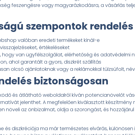
szükség feszengésre vagy magyarázkodásra, a vásárlás tel
ságú szempontok rendelés 
webshop valóban eredeti termékeket kínál-e
visszajelzéseket, értékeléseket
 hogy van ügyfélszolgálat, elérhetőség és adatvédelmi n
on, ahol garantált a gyors, diszkrét szállítás
san olcsó ajánlatoknak vagy a reklámokkal túlzsúfolt, n
ndelés biztonságosan
ödő és átlátható weboldalról kíván potencianövelőt vásá
natívát jelenthet. A megfelelően kiválasztott készítmény n
en növeli az önbizalmat, oldja a szorongást, és hozzájáru
me és diszkréciója ma már természetes elvárás, különösen 