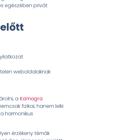
jes egészében privát
előtt
yilatkozat
évtelen weboldalaknak
rolni, a
Kamagra
emcsak fizikai, hanem lelki
l a harmonikus
ilyen érzékeny témák