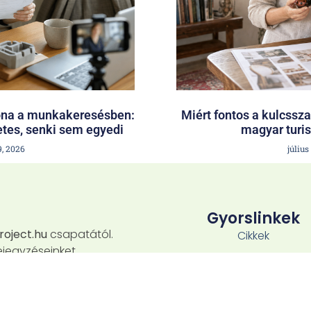
ona a munkakeresésben:
Miért fontos a kulcssz
tes, senki sem egyedi
magyar turis
9, 2026
július
Gyorslinkek
oject.hu
csapatától.
Cikkek
ejegyzéseinket.
Kapcsolat
Rólunk
Oldaltérkép