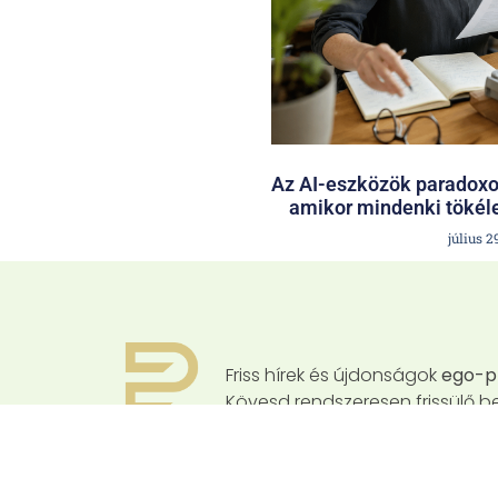
Az AI-eszközök paradox
amikor mindenki tökéle
július 2
Friss hírek és újdonságok
ego-pr
Kövesd rendszeresen frissülő b