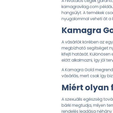
A hivatalos cégek garantál
kamagravilag.com például k
hangsúlyt. A termékek cso
nyugalommal veheti át a 
Kamagra Go
A vásárlók körében az egy
megbízható segítséget ny
kifejti hatását. Különös
előtt alkalmazni, így jól t
A Kamagra Gold megrendelé
vásárlás, mert csak így bi
Miért olyan 
A szexuális egészség tová
bárki megtudja, milyen ter
rendelés leadása néhány p