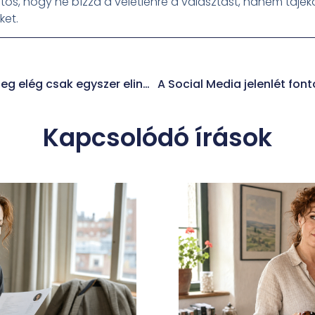
tos, hogy ne bízza a véletlenre a választást, hanem tájé
ket.
Hirdetéskezelés – Tényleg elég csak egyszer elindítani egy-két kampányt?
Kapcsolódó írások