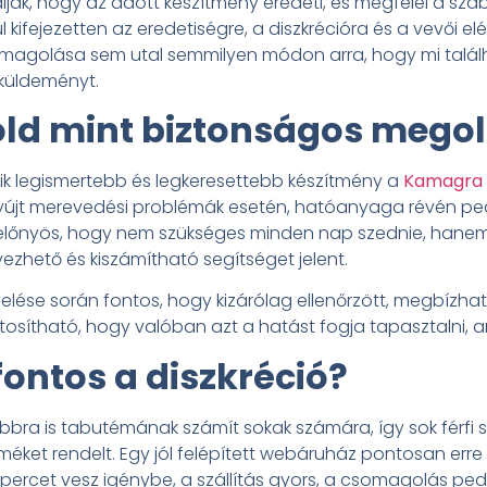
ják, hogy az adott készítmény eredeti, és megfelel a szab
ifejezetten az eredetiségre, a diszkrécióra és a vevői el
magolása sem utal semmilyen módon arra, hogy mi találha
küldeményt.
ld mint biztonságos mego
ik legismertebb és legkeresettebb készítmény a
Kamagra 
újt merevedési problémák esetén, hatóanyaga révén pedi
en előnyös, hogy nem szükséges minden nap szednie, hane
ervezhető és kiszámítható segítséget jelent.
se során fontos, hogy kizárólag ellenőrzött, megbízható
ztosítható, hogy valóban azt a hatást fogja tapasztalni, a
fontos a diszkréció?
bbra is tabutémának számít sokak számára, így sok férfi sz
méket rendelt. Egy jól felépített webáruház pontosan erre
ercet vesz igénybe, a szállítás gyors, a csomagolás pe