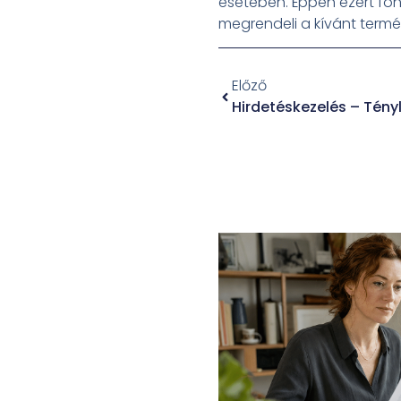
esetében. Éppen ezért fon
megrendeli a kívánt termé
Előző