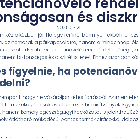
tencianövelő rende
onságosan és diszk
2025.07.21.
om kéz a kézben jár. Ha egy férfinál bármilyen okból nehéz
rén, az nemcsak a párkapcsolatra, hanem a mindennapi él
akran szóba kerül a potencianövelő rendelés lehetősége, 
nem biztonságos és diszkrét is lehet. Ehhez azonban kör
 figyelnie, ha potencianöv
delni?
zempont, hogy ne vásároljon kétes forrásból. Az interne
ál termékeket, ám sok esetben ezek hamisítványok. Egy ism
 hanem komoly egészségügyi kockázatot is jelenthet. Ezé
y átlátható működésű, pontos termékleírásokkal dolgozik