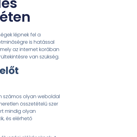
lés
réten
ségek lépnek fel a
etminőségre is hatással
amely az internet korában
ültekintésre van szükség.
előt
ten számos olyan weboldal
eretlen összetételű szer
rt mindig olyan
, és elérhető