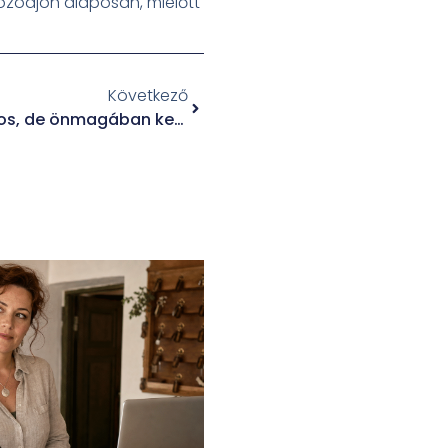
kozódjon alaposan, mielőtt
Következő
A Social Media jelenlét fontos, de önmagában kevés a sikerhez