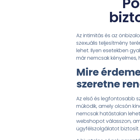
Po
bizt
Az intimitás és az önbizal
szexuális teljesítmény te
lehet. Ilyen esetekben gy
már nemcsak kényelmes, ha
Mire érdemes
szeretne ren
Az első és legfontosabb s
működik, amely olcsón kín
nemcsak hatástalan lehet,
webshopot válasszon, amel
ügyfélszolgálatot biztosít.