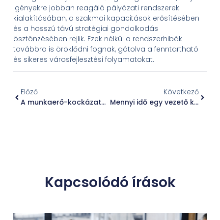
igényekre jobban reagáló pályázati rendszerek
kialakításában, a szakmai kapacitások erősítésében
és a hosszú távú stratégiai gondolkodás
ösztönzésében rejlik. Ezek nélkül a rendszerhibák
továbbra is öröklődni fognak, gátolva a fenntartható
és sikeres városfejlesztési folyamatokat.
Előző
Következő
A munkaerő-kockázatok kezelésének stratégiai jelentősége a gyártóiparban
Mennyi idő egy vezető kiválasztása, és mitől függ valójában?
Kapcsolódó írások