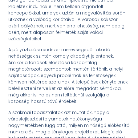
Projektek indulnak el nem kellően átgondolt
koncepciókkal, amelyek aztán a megvalósítás során
ütköznek a valóság korlátaival. A városok sokszor
azért pályáznak, mert van erre lehetőség, nem pedig
azért, mert alaposan felmérték saját valódi
szükségleteiket.
A pályáztatási rendszer merevségéből fakadó
nehézségek szintén komoly akadályt jelentenek.
Amikor a források elosztása központilag
meghatározott szempontok mentén történik, a helyi
sajátosságok, egyedi problémák és lehetőségek
könnyen háttérbe szorulnak. A települések kénytelenek
beleilleszteni terveiket az előre megadott sémákba,
még akkor is, ha ez nem feltétlenül szolgálja a
közösség hosszú távú érdekeit.
A szakmai tapasztalatok azt mutatják, hogy a
városfejlesztési folyamatok hatékonysága
nagymértékben függ attól, milyen minőségű előkészítő
munka előzi meg a tényleges projekteket. Megfelelő