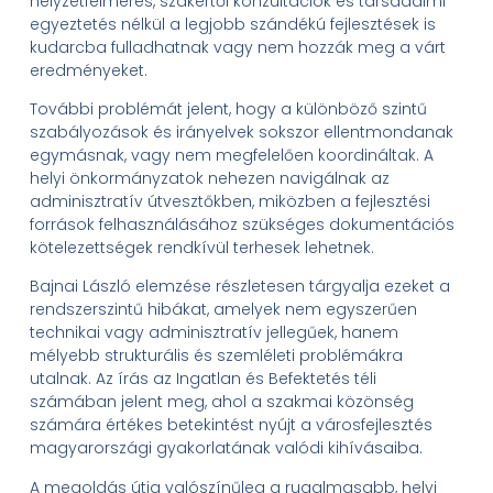
helyzetfelmérés, szakértői konzultációk és társadalmi
egyeztetés nélkül a legjobb szándékú fejlesztések is
kudarcba fulladhatnak vagy nem hozzák meg a várt
eredményeket.
További problémát jelent, hogy a különböző szintű
szabályozások és irányelvek sokszor ellentmondanak
egymásnak, vagy nem megfelelően koordináltak. A
helyi önkormányzatok nehezen navigálnak az
adminisztratív útvesztőkben, miközben a fejlesztési
források felhasználásához szükséges dokumentációs
kötelezettségek rendkívül terhesek lehetnek.
Bajnai László elemzése részletesen tárgyalja ezeket a
rendszerszintű hibákat, amelyek nem egyszerűen
technikai vagy adminisztratív jellegűek, hanem
mélyebb strukturális és szemléleti problémákra
utalnak. Az írás az Ingatlan és Befektetés téli
számában jelent meg, ahol a szakmai közönség
számára értékes betekintést nyújt a városfejlesztés
magyarországi gyakorlatának valódi kihívásaiba.
A megoldás útja valószínűleg a rugalmasabb, helyi