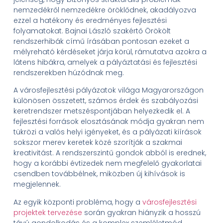
nemzedékről nemzedékre öröklődnek, akadályozva
ezzel a hatékony és eredményes fejlesztési
folyamatokat. Bajnai László szakértő Örökölt
rendszerhibák című írásában pontosan ezeket a
mélyreható kérdéseket járja körül, rámutatva azokra a
látens hibákra, amelyek a pályáztatási és fejlesztési
rendszerekben húzódnak meg.
A városfejlesztési pályázatok világa Magyarországon
különösen összetett, számos érdek és szabályozási
keretrendszer metszéspontjában helyezkedik el. A
fejlesztési források elosztásának módja gyakran nem
tükrözi a valós helyi igényeket, és a pályázati kiírások
sokszor merev keretek közé szorítják a szakmai
kreativitást. A rendszerszintű gondok abból is erednek,
hogy a korábbi évtizedek nem megfelelő gyakorlatai
csendben továbbélnek, miközben új kihívások is
megjelennek.
Az egyik központi probléma, hogy a
városfejlesztési
projektek tervezése
során gyakran hiányzik a hosszú
távú gondolkodás és a komplex szemléletmód.