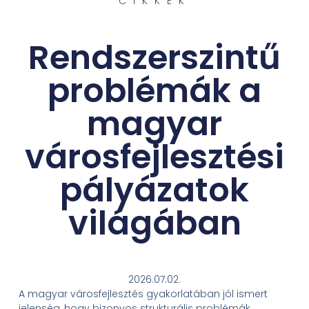
CIKKEK
Rendszerszintű
problémák a
magyar
városfejlesztési
pályázatok
világában
2026.07.02.
A magyar városfejlesztés gyakorlatában jól ismert
jelenség, hogy bizonyos strukturális problémák