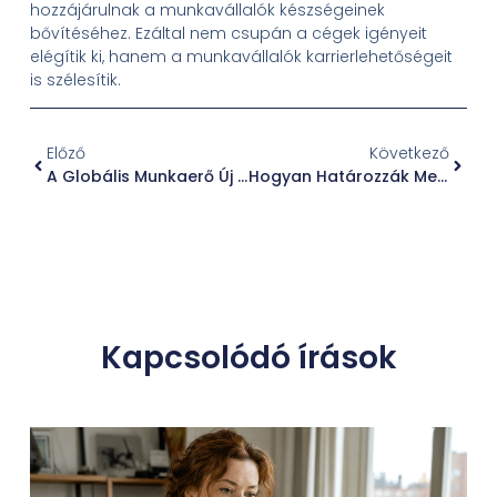
hozzájárulnak a munkavállalók készségeinek
bővítéséhez. Ezáltal nem csupán a cégek igényeit
elégítik ki, hanem a munkavállalók karrierlehetőségeit
is szélesítik.
Előző
Következő
A Globális Munkaerő Új Perspektívái
Hogyan Határozzák Meg a Csapatszerepek a Sikeres Működést?
Kapcsolódó írások