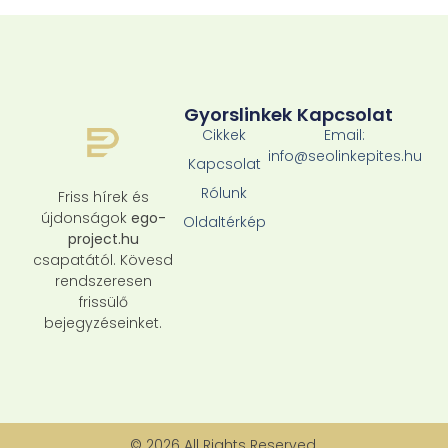
Gyorslinkek
Kapcsolat
Cikkek
Email:
info@seolinkepites.hu
Kapcsolat
Rólunk
Friss hírek és
újdonságok
ego-
Oldaltérkép
project.hu
csapatától. Kövesd
rendszeresen
frissülő
bejegyzéseinket.
© 2026 All Rights Reserved.