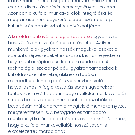
kihasználatlan lehetőségeket fedez fel, miközben a
csapat diverzitása révén versenyelőnyre tesz szert.
Azonban a külföldi munkavállalók integrálása és
megtartása nem egyszerű feladat, számos jogi,
kulturális és adminisztratív kihívással járhat.
A
külföldi munkavállaló foglalkoztatása
ugyanakkor
hosszú távon kifizetődő befektetés lehet. Az ilyen
munkavállalók gyakran hozzák magukkal azokat a
speciális képességeket és szaktudást, amelyekkel a
helyi munkaerőpiac esetleg nem rendelkezik. A
technológiai szektor például gyakran támaszkodik
külföldi szakemberekre, akiknek a tudása
elengedhetetlen a globális versenyben való
helytálláshoz. A foglalkoztatás során ugyanakkor
fontos szem előtt tartani, hogy a külföldi munkavállalók
sikeres beilleszkedése nem csak a jogszabályok
betartásán múlik, hanem a megfelelő munkakörnyezet
megteremtésén is. A befogadó és támogató
munkahelyi kultúra kialakítása kulcsfontosságú ahhoz,
hogy a külföldi munkavállalók hosszú távon is
elkötelezettek maradjanak.