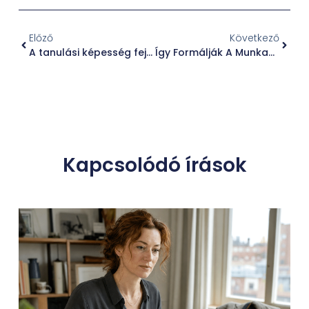
Előző
Következő
A tanulási képesség fejlesztésének titkai: Hogyan hozhatjuk ki a legtöbbet a tudásból?
Így Formálják A Munkaerő-Kölcsönző Cégek A Jövőt
Kapcsolódó írások